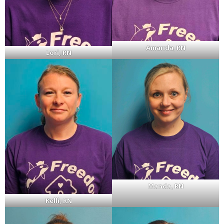
Amanda
,
RN
Lori, RN
Manda, RN
Kelli, RN